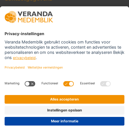
Veranda Medemblik
Nijverheidsweg 6
1671 GC Medemblik
T:
+31 (0)227 54 18 91
E:
info@verandamedemblik.nl
Disclaimer
Privacyverklaring
© 2026 Veranda Medemblik